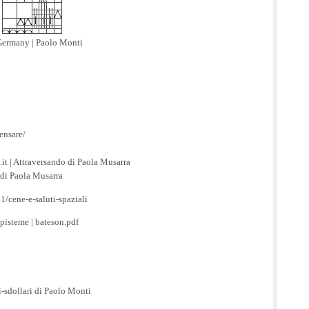
 Germany | Paolo Monti
T
ensare/
it | Attraversando di Paola Musarra
a di Paola Musarra
1/cene-e-saluti-spaziali
pisteme | bateson.pdf
i-sdollari di Paolo Monti