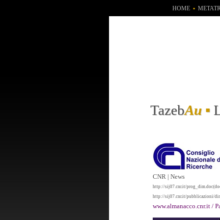
HOME
▪
METAT
Tazeb
Au
▪
CNR | News
http://sij07.cnr.it/prog_dim.doc(
http://sij07.cnr.it/pubblicazioni/
www.almanacco.cnr.it / 