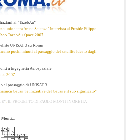
raziani al "TazebAu"
o unione tra Arte e Scienza" Intervista al Preside Filippo
kshop TazebAu s'pace 2007
tellite UNISAT 3 su Roma
ncano pochi minuti al passaggio del satellite ideato dagli
onti a Ingegneria Aerospaziale
pace 2007
io al passaggio di UNISAT 3
namica Gauss "le iniziative del Gauss e il suo significato"
CE"
:
IL PROGETTO DI PAOLO MONTI IN ORBITA
 Monti...