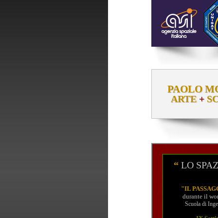
PAOLO MO
ARTE
+
SC
“
LO SPAZ
"
IL PASSAG
durante il w
Scuola di Inge