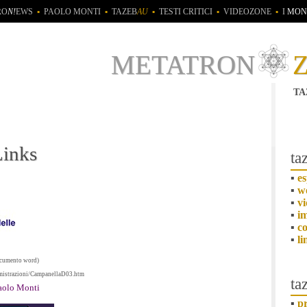
RO
N!
EWS
▪
PAOLO MONTI
▪
TAZEB
AU
▪
TESTI CRITICI
▪
VIDEOZONE
▪
I
MON
metatron
ta
Links
ta
▪
es
▪
w
▪
vi
▪
i
▪
co
▪
li
documento word)
dimistrazioni/CampanellaD03.htm
ta
Paolo Monti
▪
pr