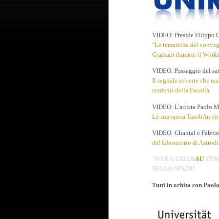
VIDEO: Preside Filippo G
"Le tematiche del convegn
Graziani durante il Wor
VIDEO: Passaggio del sa
Il segnale avverte che ma
studenti della Facoltà
VIDEO: L'artista Paolo M
La sua opera TazebAu s'
VIDEO: Chantal e Fabriz
del laboratorio di Astrodi
"INFRA-TAZEB
AU
S
'
PA
NELLO SPAZIO
Tutti in orbita con Paolo