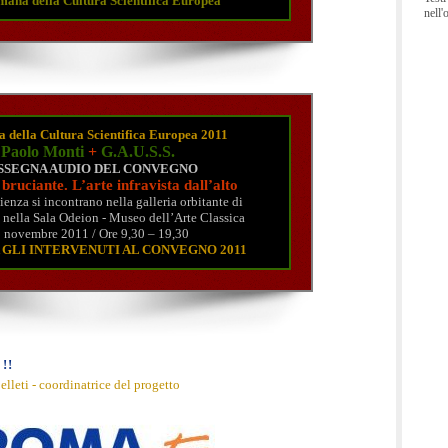
imana della Cultura Scientifica Europea
nell'
a della Cultura Scientifica Europea 2011
Paolo Monti
+
G.A.U.S.S.
SSEGNA AUDIO DEL CONVEGNO
bruciante. L’arte infravista dall’alto
cienza si incontrano nella galleria orbitante di
nella Sala Odeion - Museo dell’Arte Classica
 novembre 2011 / Ore 9,30 – 19,30
 GLI INTERVENUTI AL CONVEGNO 2011
!!
elleti - coordinatrice del progetto