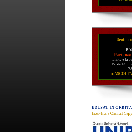
IX Sett
Settiman
RA
Partenza 
L’arte e la s
Paolo Monti 
28
■ ASCOLTA
EDUSAT IN ORBITA 
Intervista a Chantal Capp