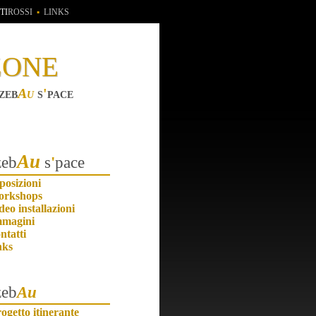
TI
ROSSI
▪
LINKS
zone
zeb
Au
s
'
pace
Au
zeb
s
'
pace
posizioni
orkshops
deo installazioni
mmagini
ntatti
nks
zeb
Au
ogetto itinerante