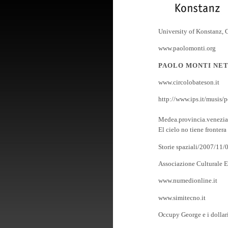
University of Konstanz,
www.paolomonti.org
PAOLO MONTI NE
www.circolobateson.it
http://www.ips.it/musis/p
Medea.provincia.venezia.
El cielo no tiene fronter
Storie spaziali/2007/11/0
A
ssociazione Culturale E
www.numedionline.it
www.simitecno.it
Occupy George e i dollar