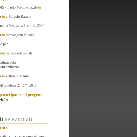
SIS
▪
Paolo Monti e Tazeb
Au
b
Au
al Circolo Bateson
oto da Venezia a Pechino, 2005
b
Au
messaggero di pace
o per. . .
b
Au
moneta relazionale
tettura delle
ioni ambientali
b
Au
vettore di futuro
off Sindone 21' 37", 2011
artecipatori al progetto
eb
Au
ti
selezionati
itici
 critici sulla trattazione del denaro