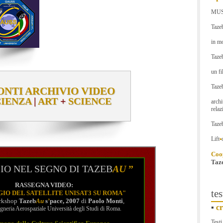
MU
Taze
in m
Taze
un fil
Taze
NTI ARCHIVIO VIDEO
IENZA
|
ART
+
SCIENCE
archi
relaz
Taze
Lift
▪
Coop
Taz
IO NEL SEGNO DI TAZEB
AU
”
RASSEGNA VIDEO:
tes
GIO DEL SATELLITE UNISAT3 SU ROMA
"
orkshop
Tazeb
Au
s
’
pace, 2007
di
Paolo Monti
,
▪
cr
gneria Aerospaziale Università degli Studi di Roma.
Testi