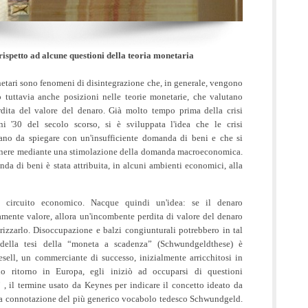
rispetto ad alcune questioni della teoria monetaria
onetari sono fenomeni di disintegrazione che, in generale, vengono
 tuttavia anche posizioni nelle teorie monetarie, che valutano
ita del valore del denaro. Già molto tempo prima della crisi
 '30 del secolo scorso, si è sviluppata l'idea che le crisi
ano da spiegare con un'insufficiente domanda di beni e che si
enere mediante una stimolazione della domanda macroeconomica.
nda di beni è stata attribuita, in alcuni ambienti economici, alla
al circuito economico. Nacque quindi un'idea: se il denaro
amente valore, allora un'incombente perdita di valore del denaro
rizzarlo. Disoccupazione e balzi congiunturali potrebbero in tal
 della tesi della “moneta a scadenza” (Schwundgeldthese) è
esell, un commerciante di successo, inizialmente arricchitosi in
o ritorno in Europa, egli iniziò ad occuparsi di questioni
 il termine usato da Keynes per indicare il concetto ideato da
e la connotazione del più generico vocabolo tedesco Schwundgeld.