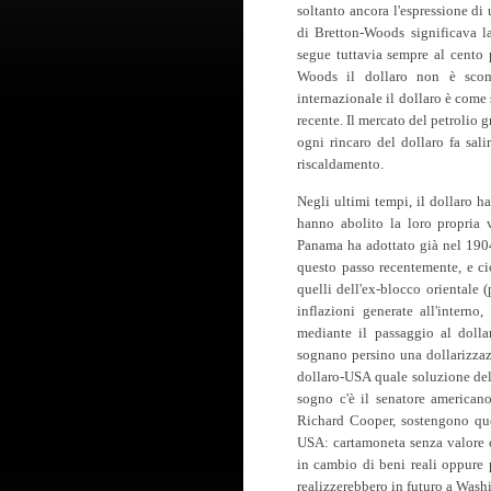
soltanto ancora l'espressione di
di Bretton-Woods significava la
segue tuttavia sempre al cento p
Woods il dollaro non è scom
internazionale il dollaro è com
recente. Il mercato del petrolio 
ogni rincaro del dollaro fa salir
riscaldamento.
Negli ultimi tempi, il dollaro ha
hanno abolito la loro propria 
Panama ha adottato già nel 190
questo passo recentemente, e cio
quelli dell'ex-blocco orientale (
inflazioni generate all'interno
mediante il passaggio al dolla
sognano persino una dollarizzaz
dollaro-USA quale soluzione del s
sogno c'è il senatore american
Richard Cooper, sostengono ques
USA: cartamoneta senza valore op
in cambio di beni reali oppure p
realizzerebbero in futuro a Wash