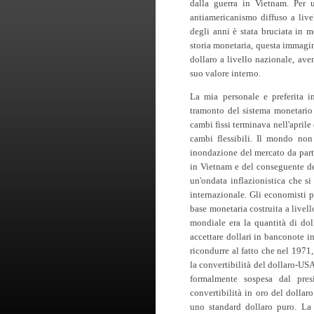
dalla guerra in Vietnam. Per 
antiamericanismo diffuso a live
degli anni è stata bruciata in
storia monetaria, questa immagi
dollaro a livello nazionale, ave
suo valore interno.
La mia personale e preferita i
tramonto del sistema monetario 
cambi fissi terminava nell'aprile
cambi flessibili. Il mondo non
inondazione del mercato da parte
in Vietnam e del conseguente de
un'ondata inflazionistica che s
internazionale. Gli economisti p
base monetaria costruita a livel
mondiale era la quantità di doll
accettare dollari in banconote in
ricondurre al fatto che nel 1971
la convertibilità del dollaro-US
formalmente sospesa dal presi
convertibilità in oro del dollar
uno standard dollaro puro. La 