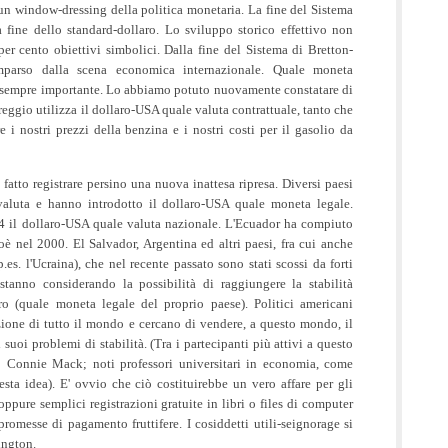
 un window-dressing della politica monetaria. La fine del Sistema
 fine dello standard-dollaro. Lo sviluppo storico effettivo non
er cento obiettivi simbolici. Dalla fine del Sistema di Bretton-
parso dalla scena economica internazionale. Quale moneta
e sempre importante. Lo abbiamo potuto nuovamente constatare di
greggio utilizza il dollaro-USA quale valuta contrattuale, tanto che
e i nostri prezzi della benzina e i nostri costi per il gasolio da
 fatto registrare persino una nuova inattesa ripresa. Diversi paesi
valuta e hanno introdotto il dollaro-USA quale moneta legale.
4 il dollaro-USA quale valuta nazionale. L'Ecuador ha compiuto
è nel 2000. El Salvador, Argentina ed altri paesi, fra cui anche
p.es. l'Ucraina), che nel recente passato sono stati scossi da forti
, stanno considerando la possibilità di raggiungere la stabilità
ro (quale moneta legale del proprio paese). Politici americani
ione di tutto il mondo e cercano di vendere, a questo mondo, il
uoi problemi di stabilità. (Tra i partecipanti più attivi a questo
o Connie Mack; noti professori universitari in economia, come
ta idea). E' ovvio che ciò costituirebbe un vero affare per gli
pure semplici registrazioni gratuite in libri o files di computer
romesse di pagamento fruttifere. I cosiddetti utili-seignorage si
ington.