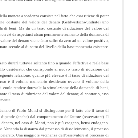
 della moneta a scadenza consiste nel fatto che essa ritiene di poter
one costante del valore del denaro (Geldwertschwundrate) uno
a di beni. Ma da un tasso costante di riduzione del valore del
on c'è da aspettarsi alcun permanente aumento della domanda di
 valore del denaro viene fatto salire da zero ad un valore positivo,
naro scende al di sotto del livello della base monetaria esistente.
ato durerà tuttavia soltanto fino a quando l'effettiva e reale base
ello desiderato, che corrisponde al nuovo tasso di riduzione del
seguente relazione: quanto più elevato è il tasso di riduzione del
asso è il volume monetario desiderato ovvero il volume della
si vuole rendere durevole la stimolazione della domanda di beni,
nte il tasso di riduzione del valore del denaro; al contrario, esso
emente.
denaro di Paolo Monti si distinguono per il fatto che il tasso di
 dipende (anche) dal comportamento dell'attore (osservatore). Il
el denaro, nel caso di Monti, non è più esogeno, bensì endogeno.
e. Variando la distanza dal processo di dissolvimento, il processo
ccelerato. Una maggiore vicinanza dell'osservatore al processo di