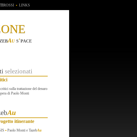
TI
ROSSI
▪
LINKS
zone
zeb
Au
s
'
pace
ti
selezionati
itici
 critici sulla trattazione del denaro
opera di Paolo Monti
zeb
Au
ogetto itinerante
SIS
▪
Paolo Monti e Tazeb
Au