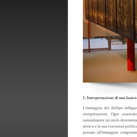
1. Interpretazione di una banco
L'immagine del dollaro raffigu
interpretazioni. Ogni osserva
naturalmente un ruolo determinant
storica e la sua coscienza politi
pensare all'immagine compromes