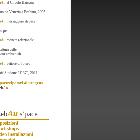
b
Au
al Circolo Bateson
oto da Venezia a Pechino, 2005
b
Au
messaggero di pace
o per. . .
b
Au
moneta relazionale
tettura delle
ioni ambientali
b
Au
vettore di futuro
off Sindone 21' 37", 2011
artecipatori al progetto
eb
Au
Au
zeb
s
'
pace
posizioni
orkshops
deo installazioni
mmagini