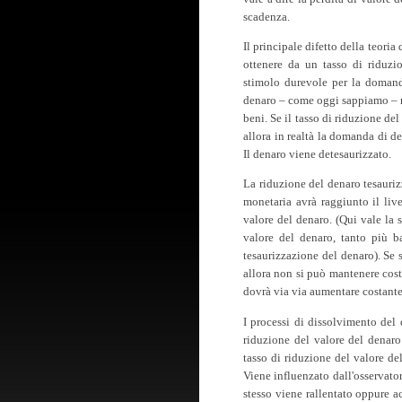
scadenza.
Il principale difetto della teoria
ottenere da un tasso di riduzi
stimolo durevole per la domand
denaro – come oggi sappiamo – n
beni. Se il tasso di riduzione del
allora in realtà la domanda di de
Il denaro viene detesaurizzato.
La riduzione del denaro tesaurizz
monetaria avrà raggiunto il liv
valore del denaro. (Qui vale la 
valore del denaro, tanto più b
tesaurizzazione del denaro). Se 
allora non si può mantenere costa
dovrà via via aumentare costant
I processi di dissolvimento del 
riduzione del valore del denaro
tasso di riduzione del valore d
Viene influenzato dall'osservator
stesso viene rallentato oppure a