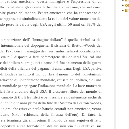
un patriota americano, questa immagine è l'espressione di un
▪
co
llo mondiale e gli ricorda la bandiera americana, che nel corso
▪
li
 molte piazze del mondo. Per un americano che ha conoscenze di
ne rappresenta simbolicamente la caduta del valore monetario del
ndo perso la valuta degli USA negli ultimi 50 anni ca. l'85% del
nterpretazione dell' “Immagine-dollaro” è quella simbolica del
internazionale del dopoguerra. Il sistema di Bretton-Woods dei
 del 1973 con il passaggio dei paesi industrializzati occidentali ai
 era più disposto a farsi sommergere dai dollari-USA. Ad una
 del dollaro si era giunti a causa del finanziamento della guerra
ficit della bilancia dei pagamenti americana. Dagli USA partiva
i diffondeva in tutto il mondo. Era il momento del monetarismo
arlavano di un'inflazione mondiale, causata dal dollaro, e di una
lo mondiale per spiegare l'inflazione mondiale. La base monetaria
ari fatta circolare dagli USA. Il crescente rifiuto del mondo di
 cambio di titoli fruttiferi e beni reali, è evidentemente anche da
, dunque due anni prima della fine del Sistema di Bretton-Woods,
A in oro, che esisteva per le banche centrali non-americane, venne
dente Nixon (chiusura della finestra dell'oro). Di fatto, la
o era terminata già anni prima. Il mondo da anni seguiva di fatto
copertura aurea formale del dollaro non era più effettiva, ma