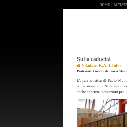
HOME
▪
METAT
Sulla caducità
di Nikolaus K.A. Läufer
Professore Emerito di Teoria Monet
L'opera artistica di Paolo Mont
teorie monetarie. Nelle sue ope
anche concrete indicazioni per u