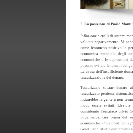
2. La posizione di Paolo Monti 
Inflazione e crolli di sistemi m
valutati negativamente. Vi sono
come fenomeno positivo la perd
economica mondiale degli anni
economiche e le depressioni si
possano evitare fenomeni del g
La causa dell'insufficiente doma
tesaurizzazione del denaro.
Tesaurizzare sottrae denaro 
tesaurizzato perdesse sistematic
indurrebbe la gente a non tesau
modo essere evitati. Ideatore
considerato l'austriaco Silvio G
Sudamerica. Già prima del su
economiche. (“Stamped money” ,
Gesell, non riflette esattament