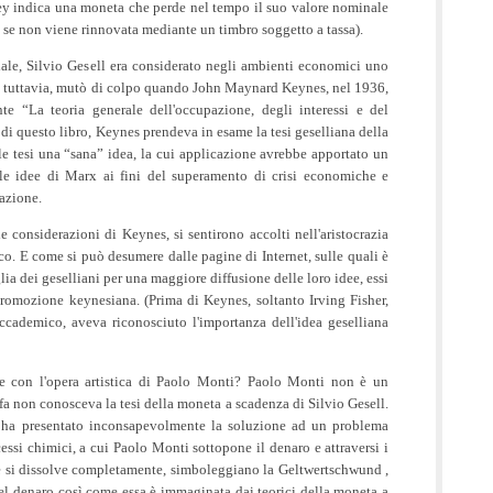
ey indica una moneta che perde nel tempo il suo valore nominale
se non viene rinnovata mediante un timbro soggetto a tassa).
ale, Silvio Gesell era considerato negli ambienti economici uno
e, tuttavia, mutò di colpo quando John Maynard Keynes, nel 1936,
te “La teoria generale dell'occupazione, degli interessi e del
di questo libro, Keynes prendeva in esame la tesi geselliana della
e tesi una “sana” idea, la cui applicazione avrebbe apportato un
lle idee di Marx ai fini del superamento di crisi economiche e
azione.
lle considerazioni di Keynes, si sentirono accolti nell'aristocrazia
 E come si può desumere dalle pagine di Internet, sulle quali è
lia dei geselliani per una maggiore diffusione delle loro idee, essi
omozione keynesiana. (Prima di Keynes, soltanto Irving Fisher,
cademico, aveva riconosciuto l'importanza dell'idea geselliana
e con l'opera artistica di Paolo Monti? Paolo Monti non è un
a non conosceva la tesi della moneta a scadenza di Silvio Gesell.
i ha presentato inconsapevolmente la soluzione ad un problema
ocessi chimici, a cui Paolo Monti sottopone il denaro e attraversi i
ne si dissolve completamente, simboleggiano la Geltwertschwund ,
 del denaro così come essa è immaginata dai teorici della moneta a