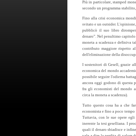
Più in particolare, stamped mon
secondo un programma stabilito, 
Fino alla crisi economica mondi
svitato e un outsider. L'opinion
pubblicò il suo libro dirompen
denaro”. Nel penultimo capitolo 
moneta a scadenza e definiva tal
contributo maggiore rispetto a
dell'eliminazione della disoccup
I sostenitori di Gesell, grazie a
economica del mondo accademico.
possibile seguire l'odierna battag
ancora oggi godono di questa pr
fra gli economisti del mondo ac
circa la moneta a scadenza).
Tutto questo cosa ha a che far
economista e fino a poco tempo f
Tuttavia, con le sue opere egl
inerente la tesi geselliana. I pr
quali il denaro sbiadisce e infi
vale a dire la perdita di valore