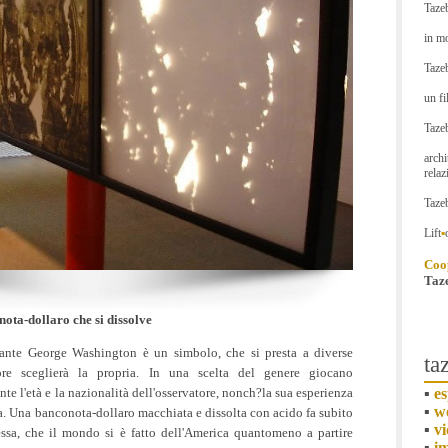
Taze
in m
Taze
un fil
Taze
archi
relaz
Taze
Lift
▪
Coop
Taz
nota-dollaro che si dissolve
rante George Washington è un simbolo, che si presta a diverse
ta
tore sceglierà la propria. In una scelta del genere giocano
▪
es
e l'età e la nazionalità dell'osservatore, nonch?la sua esperienza
▪
w
ca. Una banconota-dollaro macchiata e dissolta con acido fa subito
▪
vi
sa, che il mondo si è fatto dell'America quantomeno a partire
▪
i