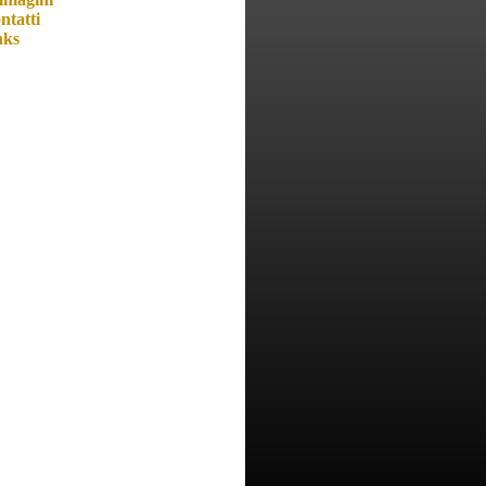
ntatti
nks