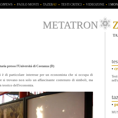
RO
N!
EWS
▪
PAOLO MONTI
▪
TAZEB
AU
▪
TESTI CRITICI
▪
VIDEOZONE
▪
I
MON
metatron
ta
tes
aria presso l'Università di Costanza (D)
▪
cr
i è di particolare interesse per un economista che si occupa di
Testi
re si trovano non solo un affascinante contenuto di simboli, ma
nell'
n teorico dell'economia.
ta
▪
pr
MU